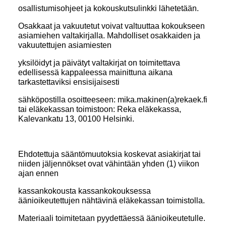
osallistumisohjeet ja kokouskutsulinkki lähetetään.
Osakkaat ja vakuutetut voivat valtuuttaa kokoukseen
asiamiehen valtakirjalla. Mahdolliset osakkaiden ja
vakuutettujen asiamiesten
yksilöidyt ja päivätyt valtakirjat on toimitettava
edellisessä kappaleessa mainittuna aikana
tarkastettaviksi ensisijaisesti
sähköpostilla osoitteeseen: mika.makinen(a)rekaek.fi
tai eläkekassan toimistoon:
Reka eläkekassa,
Kalevankatu 13, 00100 Helsinki.
Ehdotettuja sääntömuutoksia koskevat asiakirjat tai
niiden jäljennökset ovat vähintään yhden (1) viikon
ajan ennen
kassankokousta kassankokouksessa
äänioikeutettujen nähtävinä eläkekassan toimistolla.
Materiaali toimitetaan pyydettäessä äänioikeutetulle.