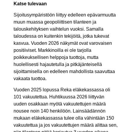
Katse tulevaan
Sijoitusympäristöön liittyy edelleen epävarmuutta
muun muassa geopoliittisen tilanteen ja
talouskehityksen vaihtelun vuoksi. Samalla
taloudessa on kuitenkin tekijöitä, jotka tukevat
kasvua. Vuoden 2026 näkymät ovat varovaisen
positiiviset. Markkinoilla ei ole tarjolla
poikkeuksellisen helppoja tuottoja, mutta
huolellisesti hajautetulla ja pitkäjänteisellä
sijoittamisella on edelleen mahdollista saavuttaa
vakaata tuottoa.
Vuoden 2025 lopussa Reka eläkekassassa oli
101 vakuutettua. Huhtikuussa 2026 liittyvän
uuden osakkaan myötä vakuutettujen määrä
nousee noin 140 henkilöön. Lainsäädännön
mukaan eläkekassassa tulee olla vähintään 150
vakuutettua ja jos vakuutettujen määrä alittaa sen,