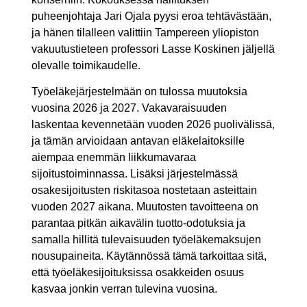
puheenjohtaja Jari Ojala pyysi eroa tehtävästään,
ja hänen tilalleen valittiin Tampereen yliopiston
vakuutustieteen professori Lasse Koskinen jäljellä
olevalle toimikaudelle.
Työeläkejärjestelmään on tulossa muutoksia
vuosina 2026 ja 2027. Vakavaraisuuden
laskentaa kevennetään vuoden 2026 puolivälissä,
ja tämän arvioidaan antavan eläkelaitoksille
aiempaa enemmän liikkumavaraa
sijoitustoiminnassa. Lisäksi järjestelmässä
osakesijoitusten riskitasoa nostetaan asteittain
vuoden 2027 aikana. Muutosten tavoitteena on
parantaa pitkän aikavälin tuotto-odotuksia ja
samalla hillitä tulevaisuuden työeläkemaksujen
nousupaineita. Käytännössä tämä tarkoittaa sitä,
että työeläkesijoituksissa osakkeiden osuus
kasvaa jonkin verran tulevina vuosina.