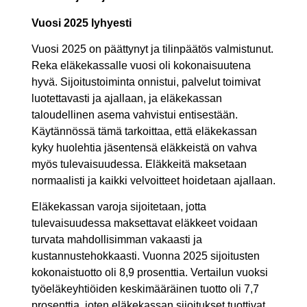
Vuosi 2025 lyhyesti
Vuosi 2025 on päättynyt ja tilinpäätös valmistunut.
Reka eläkekassalle vuosi oli kokonaisuutena
hyvä. Sijoitustoiminta onnistui, palvelut toimivat
luotettavasti ja ajallaan, ja eläkekassan
taloudellinen asema vahvistui entisestään.
Käytännössä tämä tarkoittaa, että eläkekassan
kyky huolehtia jäsentensä eläkkeistä on vahva
myös tulevaisuudessa. Eläkkeitä maksetaan
normaalisti ja kaikki velvoitteet hoidetaan ajallaan.
Eläkekassan varoja sijoitetaan, jotta
tulevaisuudessa maksettavat eläkkeet voidaan
turvata mahdollisimman vakaasti ja
kustannustehokkaasti. Vuonna 2025 sijoitusten
kokonaistuotto oli 8,9 prosenttia. Vertailun vuoksi
työeläkeyhtiöiden keskimääräinen tuotto oli 7,7
prosenttia, joten eläkekassan sijoitukset tuottivat