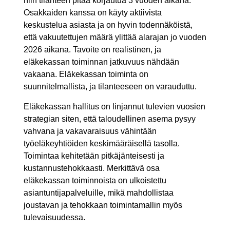
niin tilanteen pitää korjautua 3 vuoden aikana.
Osakkaiden kanssa on käyty aktiivista
keskustelua asiasta ja on hyvin todennäköistä,
että vakuutettujen määrä ylittää alarajan jo vuoden
2026 aikana. Tavoite on realistinen, ja
eläkekassan toiminnan jatkuvuus nähdään
vakaana. Eläkekassan toiminta on
suunnitelmallista, ja tilanteeseen on varauduttu.
Eläkekassan hallitus on linjannut tulevien vuosien
strategian siten, että taloudellinen asema pysyy
vahvana ja vakavaraisuus vähintään
työeläkeyhtiöiden keskimääräisellä tasolla.
Toimintaa kehitetään pitkäjänteisesti ja
kustannustehokkaasti. Merkittävä osa
eläkekassan toiminnoista on ulkoistettu
asiantuntijapalveluille, mikä mahdollistaa
joustavan ja tehokkaan toimintamallin myös
tulevaisuudessa.