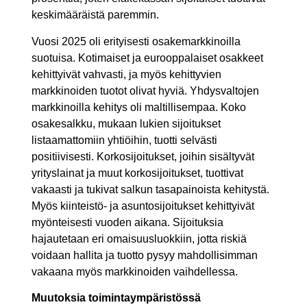
keskimääräistä paremmin.
Vuosi 2025 oli erityisesti osakemarkkinoilla
suotuisa. Kotimaiset ja eurooppalaiset osakkeet
kehittyivät vahvasti, ja myös kehittyvien
markkinoiden tuotot olivat hyviä. Yhdysvaltojen
markkinoilla kehitys oli maltillisempaa. Koko
osakesalkku, mukaan lukien sijoitukset
listaamattomiin yhtiöihin, tuotti selvästi
positiivisesti. Korkosijoitukset, joihin sisältyvät
yrityslainat ja muut korkosijoitukset, tuottivat
vakaasti ja tukivat salkun tasapainoista kehitystä.
Myös kiinteistö- ja asuntosijoitukset kehittyivät
myönteisesti vuoden aikana. Sijoituksia
hajautetaan eri omaisuusluokkiin, jotta riskiä
voidaan hallita ja tuotto pysyy mahdollisimman
vakaana myös markkinoiden vaihdellessa.
Muutoksia toimintaympäristössä