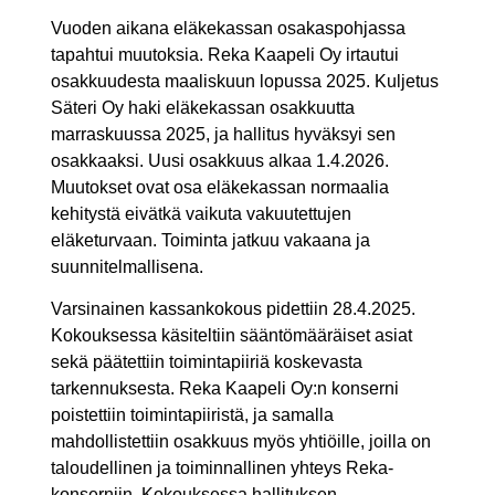
Vuoden aikana eläkekassan osakaspohjassa
tapahtui muutoksia. Reka Kaapeli Oy irtautui
osakkuudesta maaliskuun lopussa 2025. Kuljetus
Säteri Oy haki eläkekassan osakkuutta
marraskuussa 2025, ja hallitus hyväksyi sen
osakkaaksi. Uusi osakkuus alkaa 1.4.2026.
Muutokset ovat osa eläkekassan normaalia
kehitystä eivätkä vaikuta vakuutettujen
eläketurvaan. Toiminta jatkuu vakaana ja
suunnitelmallisena.
Varsinainen kassankokous pidettiin 28.4.2025.
Kokouksessa käsiteltiin sääntömääräiset asiat
sekä päätettiin toimintapiiriä koskevasta
tarkennuksesta. Reka Kaapeli Oy:n konserni
poistettiin toimintapiiristä, ja samalla
mahdollistettiin osakkuus myös yhtiöille, joilla on
taloudellinen ja toiminnallinen yhteys Reka-
konserniin. Kokouksessa hallituksen